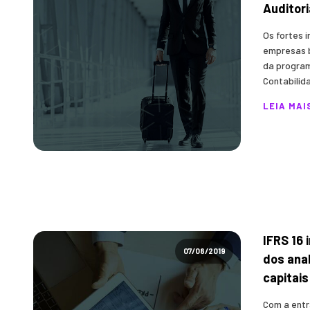
Auditori
Os fortes 
empresas b
da program
Contabilida
LEIA MAI
IFRS 16
07/08/2019
dos ana
capitais
Com a entr