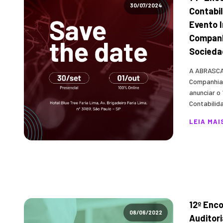
30/07/2024
Contabil
Evento I
Companh
Socieda
A ABRASCA 
Companhias
anunciar o
Contabilida
LEIA MAI
12º Enco
08/06/2022
Auditor