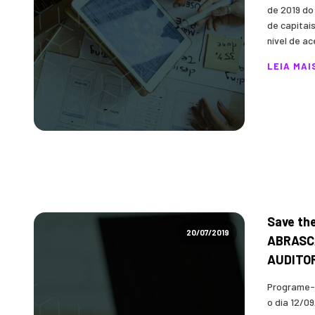
de 2019 do
de capitai
nível de ace
LEIA MAI
Save th
20/07/2019
ABRASC
AUDITO
Programe-
o dia 12/0