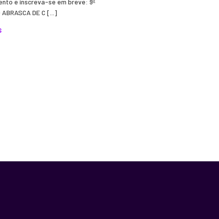
ento e inscreva-se em breve: 9º
ABRASCA DE C [...]
S