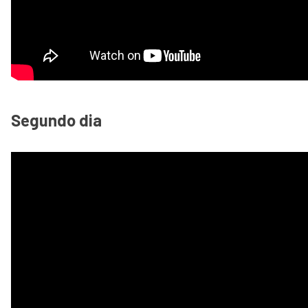
10° ENCONTRO DE CONTABILIDADE E AUDITORIA
Segundo dia