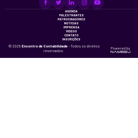
AGENDA
PALESTRANTES
PATROCINADORES
NOTÍCIAS
IMPRENSA
VÍDEOS
CONTATO
INSCRIÇÕES
© 2025
Encontro de Contabilidade
- Todos os direitos
Powered by
reservados.